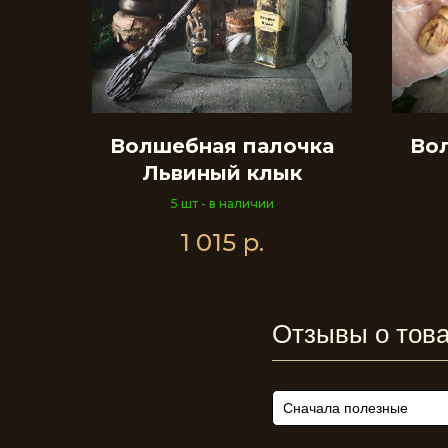
Волшебная палочка
Во
Львиный клык
5 шт - в наличии
1 015
р.
Отзывы о тов
Сначала полезные