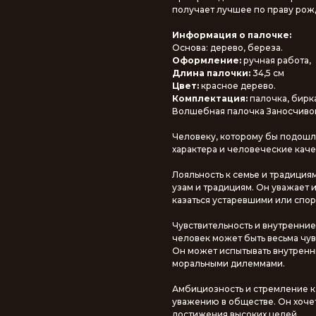
получает лучшее по праву рож
Информация о палочке:
Основа: дерево, береза.
Оформление:
ручная работа,
Длина палочки:
34,5 см
Цвет:
красное дерево.
Комплектация:
палочка, бирк
Волшебная палочка Заносчивог
Человеку, которому бы подошл
характера и человеческие каче
Лояльность к семье и традици
узам и традициям. Он уважает 
казаться устаревшими или спо
Чувствительность и внутренние
человек может быть весьма чу
Он может испытывать внутренн
моральными дилеммами.
Амбициозность и стремление к
уважению в обществе. Он хочет
достижения высоких целей.