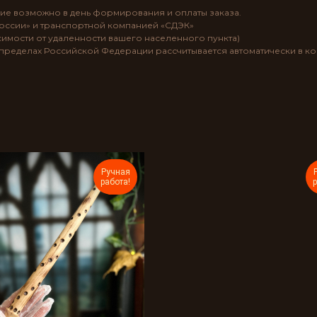
ие возможно в день формирования и оплаты заказа.
России» и транспортной компанией «СДЭК»
висимости от удаленности вашего населенного пункта)
ределах Российской Федерации рассчитывается автоматически в к
Ручная
работа!
р