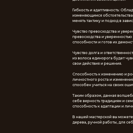
Гибкость и адаптивность: Обла
изменяющимся обстоятельствам
менять тактику и подход в зави
Чувство превосходства и увере
превосходства и уверенностью 
способности и готов их демонс
Чувство долга и ответственнос
из волоса единорога будет чувс
свои действия и решения.
Способность к изменению и ро
личностного роста и изменени
способен учиться на своих оши
Таким образом, данная волшеб
себе верность традициям и сем
способность к адаптации и лич
В нашей мастерской вы может
дерева, ручной работы, для себ