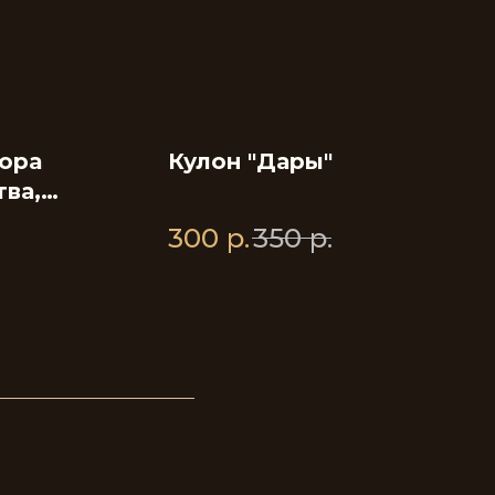
ора
Кулон "Дары"
ва,
300
р.
350
р.