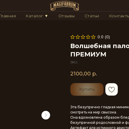
Главная
Каталог ▼
Отзывы
Статьи
Контакт
0.0
(
0
)
Волшебная пало
ПРЕМИУМ
SKU:
2100,00
р.
Купить
Эта безупречно гладкая минима
смотреть на мир свысока.
Она вдохновлена образом бле
безупречной родословной и фа
Артефакт для истинного аристо