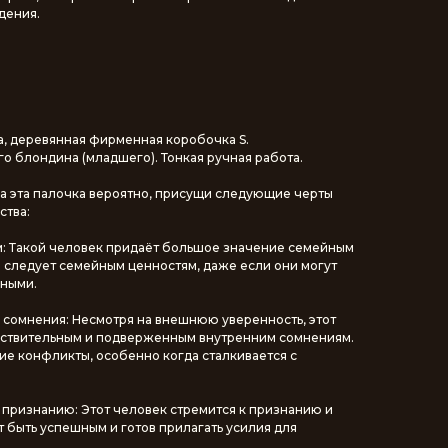
дения.
а, деревянная фирменная коробочка S.
о блондина (младшего). Тонкая ручная работа.
а эта палочка вероятно, присущи следующие черты
ства:
ям: Такой человек придаёт большое значение семейным
и следует семейным ценностям, даже если они могут
рными.
 сомнения: Несмотря на внешнюю уверенность, этот
вствительным и подверженным внутренним сомнениям.
ие конфликты, особенно когда сталкивается с
 признанию: Этот человек стремится к признанию и
 быть успешным и готов прилагать усилия для