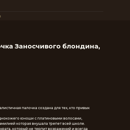
ы
чка Заносчивого блондина,
листичная палочка создана для тех, кто привык
днокожего юноши с платиновыми волосами,
милией которая внушала трепет всей школе.
крата, который не терпит возражений и всегда