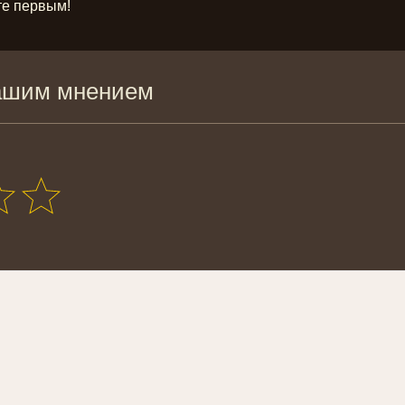
те первым!
ашим мнением