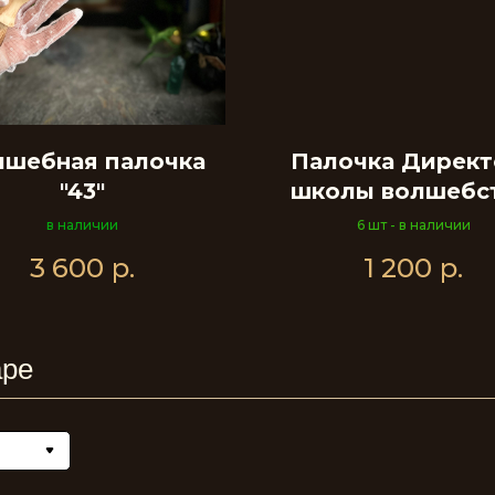
лшебная палочка
Палочка Директ
"43"
школы волшебст
черная
в наличии
6 шт - в наличии
3 600
р.
1 200
р.
аре