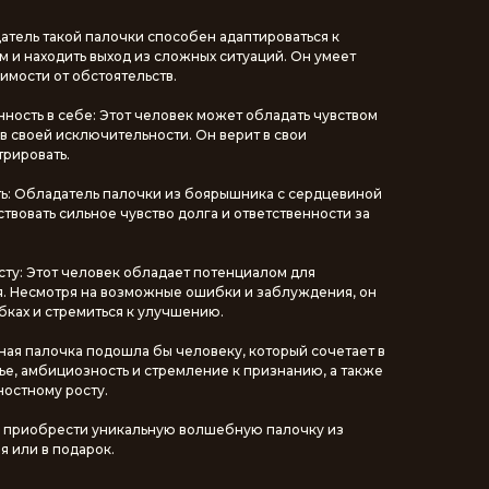
датель такой палочки способен адаптироваться к
 и находить выход из сложных ситуаций. Он умеет
симости от обстоятельств.
нность в себе: Этот человек может обладать чувством
в своей исключительности. Он верит в свои
трировать.
ть: Обладатель палочки из боярышника с сердцевиной
твовать сильное чувство долга и ответственности за
сту: Этот человек обладает потенциалом для
я. Несмотря на возможные ошибки и заблуждения, он
бках и стремиться к улучшению.
ная палочка подошла бы человеку, который сочетает в
ье, амбициозность и стремление к признанию, а также
ностному росту.
е приобрести уникальную волшебную палочку из
я или в подарок.