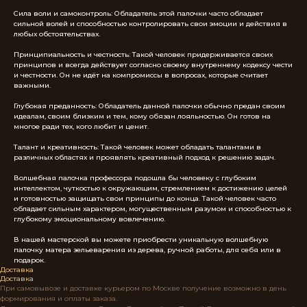
Сила воли и самоконтроль: Обладатель этой палочки часто обладает
сильной волей и способностью контролировать свои эмоции и действия в
любых обстоятельствах.
Принципиальность и честность: Такой человек придерживается своих
принципов и всегда действует согласно своему внутреннему кодексу чести
и честности. Он не идёт на компромиссы в вопросах, которые считает
важными.
Глубокая преданность: Обладатель данной палочки обычно предан своим
идеалам, своим близким и тем, кому обязан лояльностью. Он готов на
многое ради тех, кого любит и ценит.
Талант и креативность: Такой человек может обладать талантами в
различных областях и проявлять креативный подход к решению задач.
Волшебная палочка профессора подошла бы человеку с глубоким
интеллектом, чуткостью к окружающим, стремлением к достижению целей
и готовностью защищать свои принципы до конца. Такой человек часто
обладает сильным характером, могущественным разумом и способностью к
глубокому эмоциональному вовлечению.
В нашей мастерской вы можете приобрести уникальную волшебную
палочку матера зельеварения из дерева, ручной работы, для себя или в
подарок.
Доставка
Доставка
При самовывозе и доставке курьером по Москве получение возможно в день
формирования и оплаты заказа.