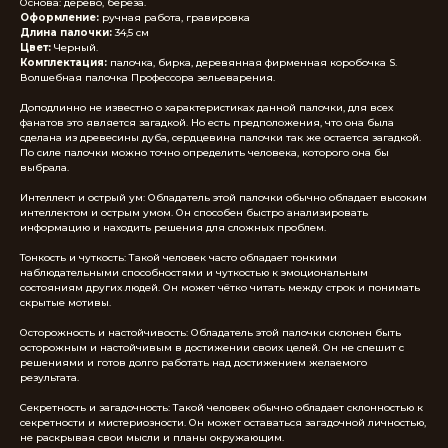
Основа: дерево, береза.
Оформление:
ручная работа, гравировка
Длина палочки:
34,5 см
Цвет:
Черный.
Комплектация:
палочка, бирка, деревянная фирменная коробочка S.
Волшебная палочка Профессора зельеварения.
Доподлинно не известно о характеристиках данной палочки, для всех
фанатов это является загадкой. Но есть предположения, что она была
сделана из древесины дуба, сердцевина палочки так же остается загадкой.
По силе палочки можно точно определить человека, которого она бы
выбрала.
Интеллект и острый ум: Обладатель этой палочки обычно обладает высоким
интеллектом и острым умом. Он способен быстро анализировать
информацию и находить решения для сложных проблем.
Тонкость и чуткость: Такой человек часто обладает тонкими
наблюдательными способностями и чуткостью к эмоциональным
состояниям других людей. Он может чётко читать между строк и понимать
скрытые мотивы.
Осторожность и настойчивость: Обладатель этой палочки склонен быть
осторожным и настойчивым в достижении своих целей. Он не спешит с
решениями и готов долго работать над достижением желаемого
результата.
Секретность и загадочность: Такой человек обычно обладает склонностью к
секретности и мистериозности. Он может оставаться загадочной личностью,
не раскрывая свои мысли и планы окружающим.