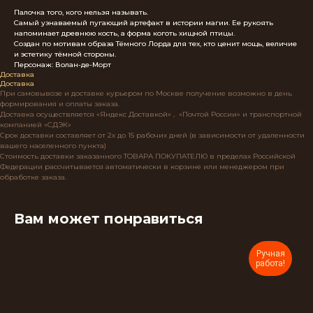
Палочка того, кого нельзя называть.
Самый узнаваемый пугающий артефакт в истории магии. Ее рукоять
напоминает древнюю кость, а форма коготь хищной птицы.
Создан по мотивам образа Тёмного Лорда для тех, кто ценит мощь, величие
и эстетику тёмной стороны.
Персонаж: Волан-де-Морт
Доставка
Доставка
При самовывозе и доставке курьером по Москве получение возможно в день
формирования и оплаты заказа.
Доставка осуществляется «Яндекс Доставкой» , «Почтой России» и транспортной
компанией «СДЭК»
Срок доставки составляет от 2х до 15 рабочих дней (в зависимости от удаленности
вашего населенного пункта)
Стоимость доставки заказанного ТОВАРА ПОКУПАТЕЛЮ в пределах Российской
Федерации рассчитывается автоматически в корзине или менеджером при
обработке заказа.
Вам может понравиться
Ручная
работа!