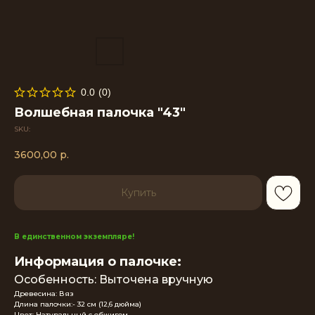
0.0
(
0
)
Волшебная палочка "43"
SKU:
3600,00
р.
Купить
В единственном экземпляре!
Информация о палочке:
Особенность: Выточена вручную
Древесина: Вяз
Длина палочки:- 32 см (12,6 дюйма)
Цвет: Натуральный с обжигом