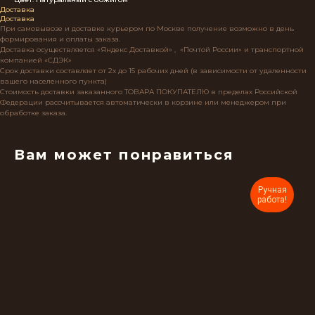
Доставка
Доставка
При самовывозе и доставке курьером по Москве получение возможно в день
формирования и оплаты заказа.
Доставка осуществляется «Яндекс Доставкой» , «Почтой России» и транспортной
компанией «СДЭК»
Срок доставки составляет от 2х до 15 рабочих дней (в зависимости от удаленности
вашего населенного пункта)
Стоимость доставки заказанного ТОВАРА ПОКУПАТЕЛЮ в пределах Российской
Федерации рассчитывается автоматически в корзине или менеджером при
обработке заказа.
Вам может понравиться
Ручная
работа!