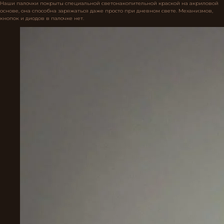
Наши палочки покрыты специальной светонакопительной краской на акриловой
основе, она способна заряжаться даже просто при дневном свете. Механизмов,
кнопок и диодов в палочке нет.