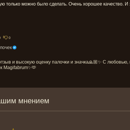
ую только можно было сделать. Очень хорошее качество. И 
0
0
лочек
отзыв и высокую оценку палочки и значка🙏🏼✨ С любовью, 
к Magifabrum✨🫶
ашим мнением