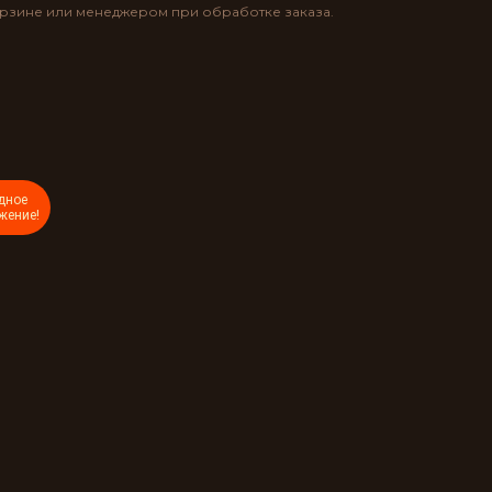
орзине или менеджером при обработке заказа.
дное
жение!