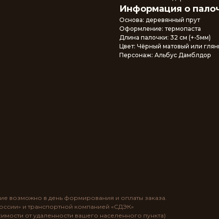
Информация о палоч
Основа: деревянный прут
Оформление: термопаста
Длина палочки: 32 см (+-5мм)
Цвет: Чёрный матовый или гля
Персонаж: Альбус Дамблдор
ие возможно в день формирования и оплаты заказа.
России» и транспортной компанией «СДЭК»
висимости от удаленности вашего населенного пункта)