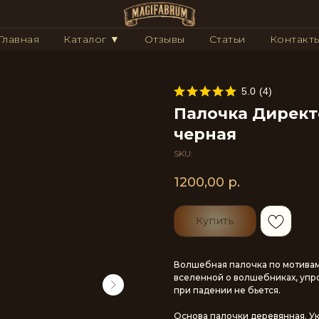
Главная
Каталог ▼
Отзывы
Статьи
Контакт
5.0
(
4
)
Палочка Директ
черная
SKU:
1200,00
р.
Купить
Волшебная палочка по мотивам
вселенной о волшебниках, упро
при падении не бьется.
Основа палочки деревянная. У