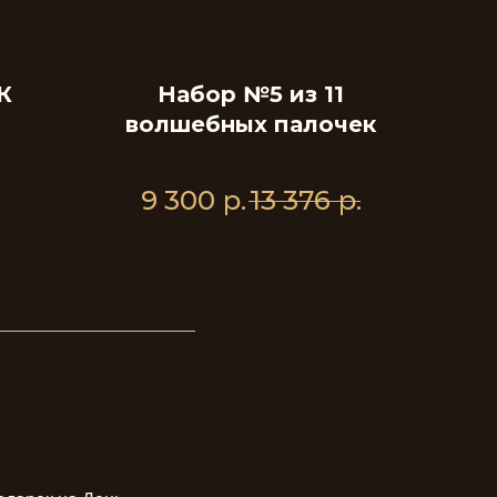
К
Набор №5 из 11
волшебных палочек
9 300
р.
13 376
р.