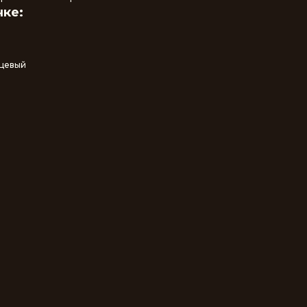
ке:
нцевый