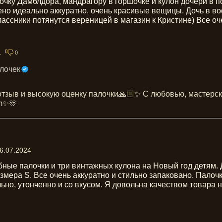
чку Дамблдора, мандрагору в горшочке и кулон дочери в п
но идеально аккуратно, очень красивые вещицы. Дочь в вос
ассники потянутся вереницей в магазин к Кристине) Все оч
1
0
лочек
отзыв и высокую оценку палочки🙏🏼✨ С любовью, мастерс
um✨🫶
6.07.2024
ные палочки и три винтажных кулона на Новый год детям. 
мера S. Все очень аккуратно и стильно запаковано. Палочк
но, утонченно и со вкусом. Я довольна качеством товара 