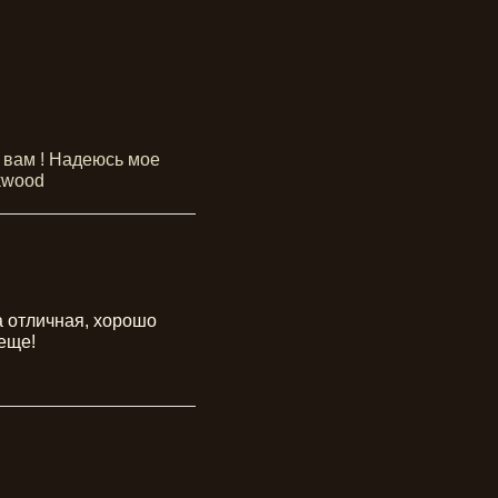
 вам ! Надеюсь мое 
kwood
а отличная, хорошо 
 еще!