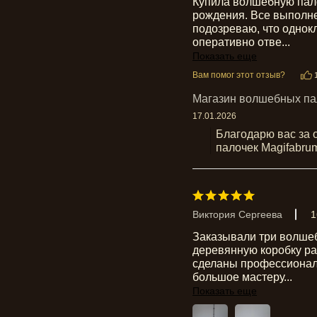
Купила волшебную пало
рождения. Все выполне
подозреваю, что однокл
оперативно отве
...
Показать еще
Вам помог этот отзыв?
Магазин волшебных па
17.01.2026
Благодарю вас за 
палочек Magifabr
Виктория Сергеева
1
Заказывали три волшеб
деревянную коробку раз
сделаны профессиональ
большое мастеру
...
Показать еще