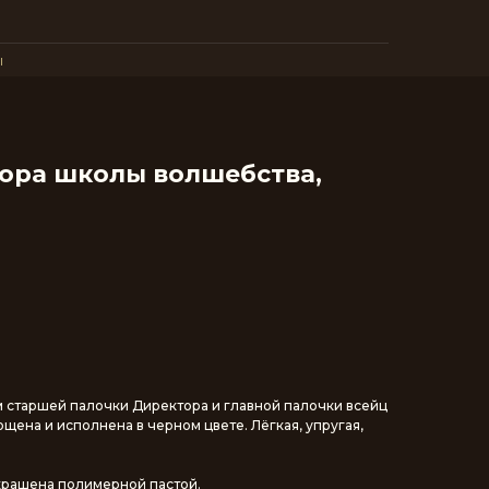
ы
ора школы волшебства,
 старшей палочки Директора и главной палочки всейц
щена и исполнена в черном цвете. Лёгкая, упругая,
крашена полимерной пастой.