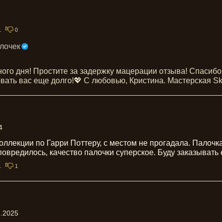
1
0
лочек
ого дня! Простите за задержку мацерации отзыва! Спасибо
овать вас еще долго!💖 С любовью, Кристина. Мастерская S
4
оллекции по Гарри Поттеру, с местом не прогадала. Палочк
повредилось, качество палочки суперское. Буду заказывать
1
1
2.2025