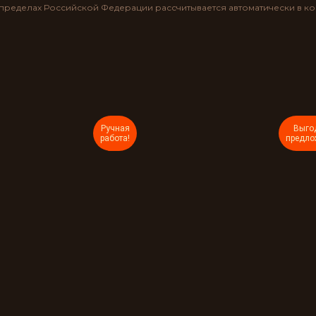
ределах Российской Федерации рассчитывается автоматически в к
Ручная
Выго
работа!
предло