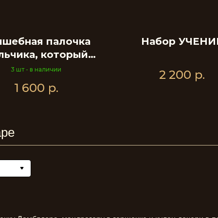
лшебная палочка
Набор УЧЕНИ
льчика, который
выжил 2
3 шт - в наличии
2 200
р.
1 600
р.
аре