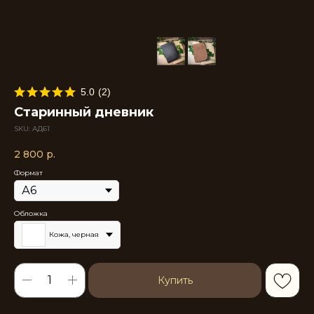
5.0
(
2
)
Старинный дневник
SKU:
АД61
2 800
р.
Формат
Обложка
Кожа, черная
Купить