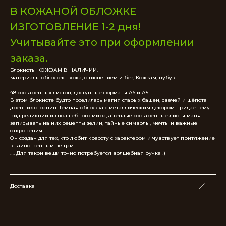
В КОЖАНОЙ ОБЛОЖКЕ
ИЗГОТОВЛЕНИЕ 1-2 дня!
Учитывайте это при оформлении
заказа.
Блокноты КОЖЗАМ В НАЛИЧИИ.
материалы обложек -кожа, с тиснением и без, Кожзам, нубук.
48 состаренных листов, доступные форматы А6 и А5.
В этом блокноте будто поселилась магия старых башен, свечей и шёпота
древних страниц. Тёмная обложка с металлическим декором придаёт ему
вид реликвии из волшебного мира, а тёплые состаренные листы манят
записывать на них рецепты зелий, тайные символы, мечты и важные
откровения.
Он создан для тех, кто любит красоту с характером и чувствует притяжение
к таинственным вещам
…. Для такой вещи точно потребуется волшебная ручка !)
Доставка